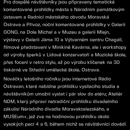
Pro dospělé návštěvníky jsou připraveny tematické
komentované prohlídky města s Národním památkovým
ústavem a Radnicí městského obvodu Moravská
Ostrava a Přívoz, noční komentované prohlídky v Galerii
GONG, na Dole Michal a v Muzeu a galerii Mlejn,
výstavy v Galerii Jáma 10 a Výtvarném centru Chagall,
filmové představení v Minikině Kavárna, ale i workshopy
od výroby šperků v Lidové konzervatoři a Múzické škole,
přes focení v retro stylu, až po výrobu klíčenek na 3D
tiskárně ve Střední umělecké škole, Ostrava.
Nováčky letošního ročníku jsou internetové Rádio
Ostravan, které nabídne prohlídku vysílacího studia a
návštěvníkům umožní vyslat i pár slov do etéru; Ateliér
NDM, který připraví netradiční prohlídku divadelního
zákulisí Národního divadla Moravskoslezského, a
MUSEum+, jež zve na hodinovou prohlídku okolo
vysokých pecí 4 a 6, během nichž se návštěvníci dovědí