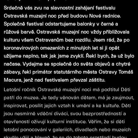
Srdečně vás zvu na slavnostní zahájení festivalu
Ostravská muzejní noc před budovu Nové radnice.
Společně festival odstartujeme balonky v černé a
růžové barvě. Ostravská muzejní noc vždy přibližovala
kulturu všem Ostravanům bez rozdílu. Jsem rád, že po
koronavirových omezeních z minulých let si ji opět
užijeme naplno, tak jak jsme zvyklí. Řekl bych, že už bylo
načase. Vydejme se společně do světa objevů a chytré
zábavy, řekl primátor statutárního města Ostravy Tomáš
Macura, jenž nad festivalem převzal záštitu.
Letošní ročník Ostravské muzejní noci má podtitul Děti
patří do muzea. Je tedy věnován dětem, má je zaujmout,
inspirovat, posílit jejich vztah k umění a ke kultuře. Děti
jsou nesmírně vděční diváci, svou bezprostředností a
otevřeností oživují kulturní instituce. Věřím, že si děti
letošní ponocování v galeriích, divadlech nebo muzeích
skvěle užijí a hlavně, že se do tohoto prostředí budou